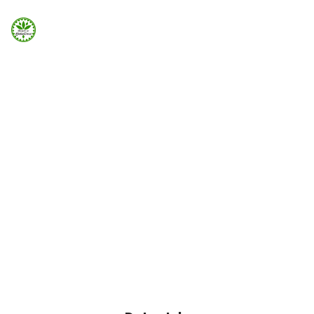
Strona Główna
ELEMENTS
Info
Timeline
Galeria
Timeline can be added easily using Visual Element in
Page Builder
Booking.com
Home
Elements
Timeline
Nocowanie.pl
F.A.Q.
Kontakt