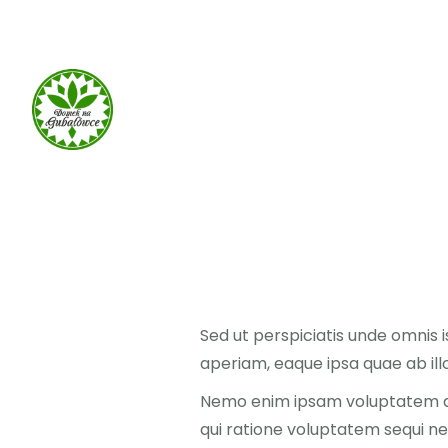
660 932 082
domek-gubalowka@gmail.com
Sed ut perspiciatis unde omnis
aperiam, eaque ipsa quae ab illo
Nemo enim ipsam voluptatem qui
qui ratione voluptatem sequi ne