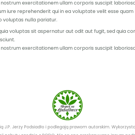
nostrum exercitationem ullam corporis suscipit laboriosa
 iure reprehenderit qui in ea voluptate velit esse quam n
 voluptas nulla pariatur.
a voluptas sit aspernatur aut odit aut fugit, sed quia c
sciunt.
 nostrum exercitationem ullam corporis suscipit laborios
ią J.P. Jerzy Podsiadło i podlegają prawom autorskim. Wykorzysta