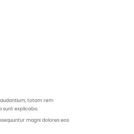
660 932 082
ria
Booking.com
Nocowanie.pl
F.A.Q.
Kontakt
 laudantium, totam rem
a sunt explicabo.
onsequuntur magni dolores eos