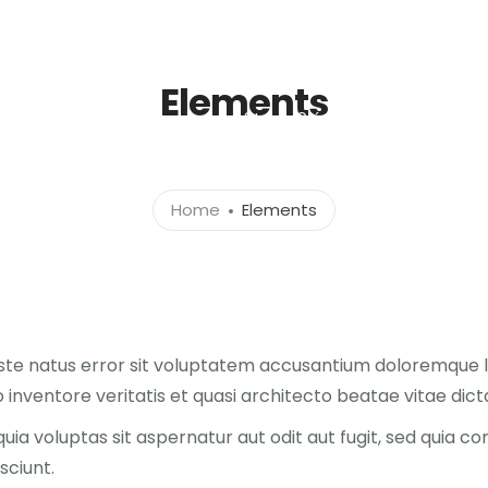
Elements
Strona Główna
Info
Gale
Home
Elements
 iste natus error sit voluptatem accusantium doloremque
 inventore veritatis et quasi architecto beatae vitae dict
a voluptas sit aspernatur aut odit aut fugit, sed quia c
sciunt.