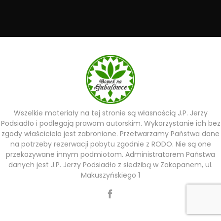
Wszelkie materiały na tej stronie są własnością J.P. Jerzy
Podsiadło i podlegają prawom autorskim. Wykorzystanie ich bez
zgody właściciela jest zabronione. Przetwarzamy Państwa dane
na potrzeby rezerwacji pobytu zgodnie z RODO. Nie są one
przekazywane innym podmiotom. Administratorem Państwa
danych jest J.P. Jerzy Podsiadło z siedzibą w Zakopanem, ul.
Makuszyńskiego 1