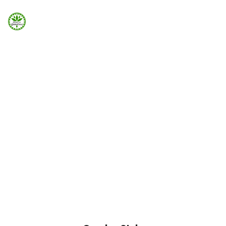
Strona Główna
ELEMENTS
Info
Parallax
Galeria
Background section can be added easily using
Visual Element in Page Builder
Booking.com
Home
Elements
Parallax
Nocowanie.pl
F.A.Q.
Kontakt