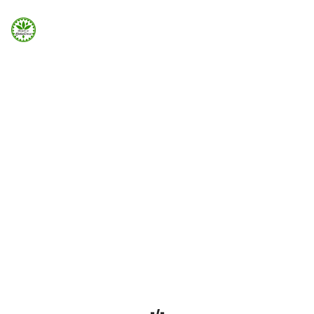
Strona Główna
ELEMENTS
Info
Columns
Galeria
Grid / Row / Column can be added easily using the
Page Builder
Booking.com
Home
Elements
Columns
Nocowanie.pl
F.A.Q.
Kontakt