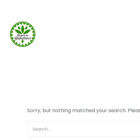
660 932 082
domek-gubalowka@gmail.com
Sorry, but nothing matched your search. Pleas