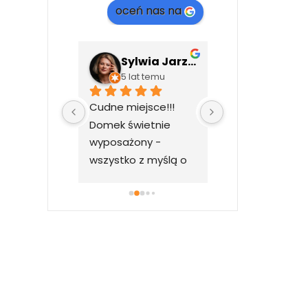
oceń nas na
Przemek Chądzyński
Sylwia Jarzyło
Ania An
ata temu
5 lat temu
5 lat temu
jsce. Super 
Cudne miejsce!!! 
Domek pięknie 
ściciele 
Domek świetnie 
urządzony, jest 
liwi.
wyposażony - 
nim wszystko co
wszystko z myślą o 
potrzeba a naw
gościach.
więcej 
.Widok 
przepiękny, nic n
zasłania 
gór.Właściciele 
przemili we 
wszystkim 
pomogą.Poleca
całego serca.