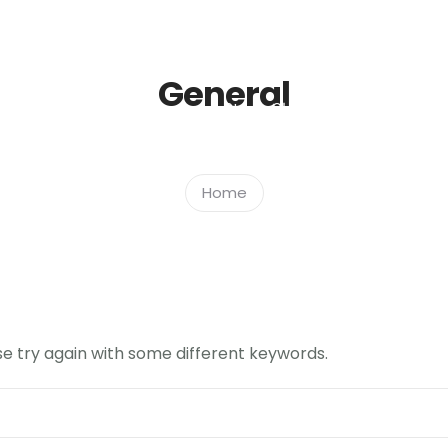
General
Strona Główna
Info
Gale
Home
e try again with some different keywords.