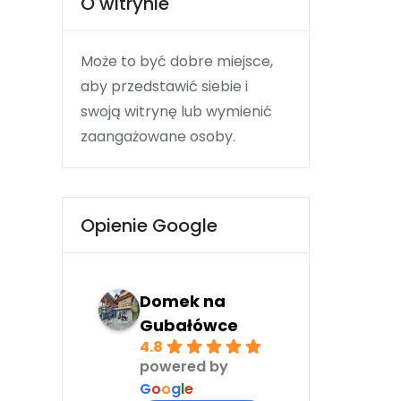
O witrynie
Może to być dobre miejsce,
aby przedstawić siebie i
swoją witrynę lub wymienić
zaangażowane osoby.
Opienie Google
Domek na
Gubałówce
4.8
powered by
G
o
o
g
l
e