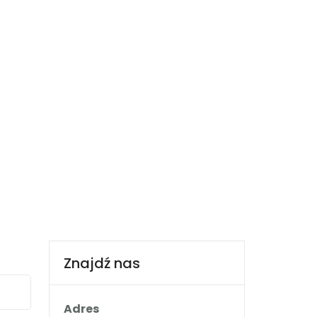
660 932 082
ria
Booking.com
Nocowanie.pl
F.A.Q.
Kontakt
Znajdź nas
Adres