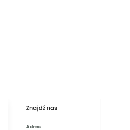
660 932 082
ria
Booking.com
Nocowanie.pl
F.A.Q.
Kontakt
Znajdź nas
Adres