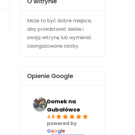
O witrynie
Może to być dobre miejsce,
0
aby przedstawić siebie i
swoją witrynę lub wymienić
zaangażowane osoby.
Opienie Google
Domek na
Gubałówce
4.8
powered by
G
o
o
g
l
e