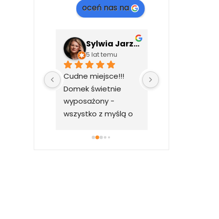
oceń nas na
Przemek Chądzyński
Sylwia Jarzyło
Ania An
ata temu
5 lat temu
5 lat temu
jsce. Super 
Cudne miejsce!!! 
Domek pięknie 
ściciele 
Domek świetnie 
urządzony, jest 
liwi.
wyposażony - 
nim wszystko co
wszystko z myślą o 
potrzeba a naw
gościach.
więcej 
.Widok 
przepiękny, nic n
zasłania 
gór.Właściciele 
przemili we 
wszystkim 
pomogą.Poleca
całego serca.