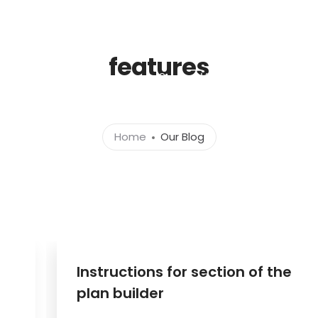
features
Strona Główna
Info
Gale
Home
Our Blog
Instructions for section of the
plan builder