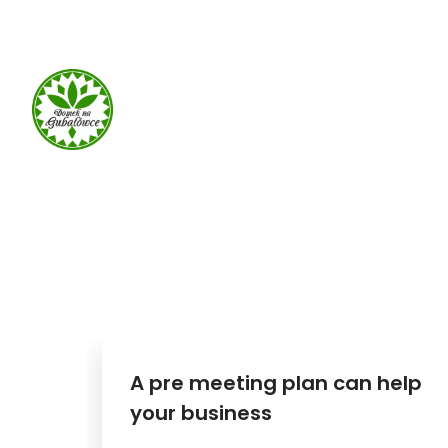
660 932 082
domek-gubalowka@gmail.com
A pre meeting plan can help
your business