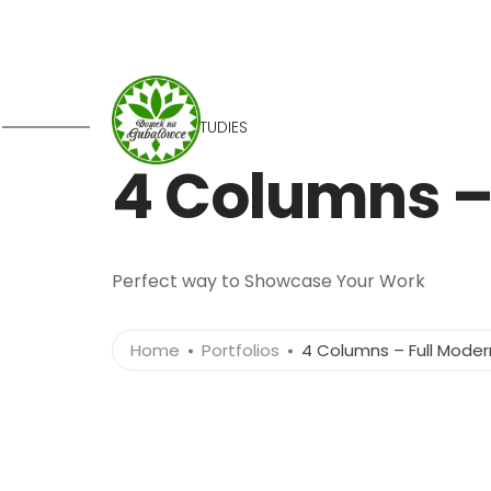
660 932 082
domek-gubalowka@gmail
OUR CASE STUDIES
4 Columns –
Perfect way to Showcase Your Work
Home
Portfolios
4 Columns – Full Moder