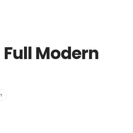
.com
Strona Główna
Info
Galeria
Bookin
 Full Modern
n