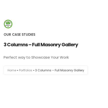
660 932 082
domek-gubalowka@gmail.com
660 932 082
OUR CASE STUDIES
Strona Główna
3 Columns – Full Masonry Gallery
Info
Perfect way to Showcase Your Work
Galeria
Home
Portfolios
3 Columns – Full Masonry Gallery
Booking.com
Nocowanie.pl
F.A.Q.