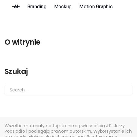
All
Branding
Mockup
Motion Graphic
Kontakt
O witrynie
Szukaj
Wszelkie materiały na tej stronie są własnością J.P. Jerzy
Podsiadło i podlegają prawom autorskim. Wykorzystanie ich
bez zgody właściciela jest zabronione. Przetwarzamy