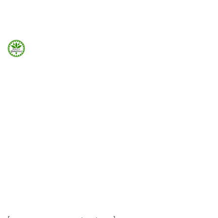
660 932 082
domek-gubalowka@gmail.com
660 932 082
Strona Główna
Checkout
Info
Home
Checkout
Galeria
Booking.com
Nocowanie.pl
F.A.Q.