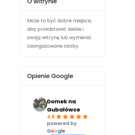
O witrynie
Może to być dobre miejsce,
aby przedstawić siebie i
swoją witrynę lub wymienić
zaangażowane osoby.
Opienie Google
Domek na
Gubałówce
4.8
powered by
G
o
o
g
l
e