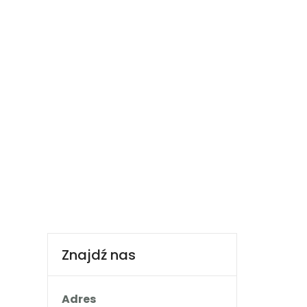
660 932 082
ria
Booking.com
Nocowanie.pl
F.A.Q.
Kontakt
Znajdź nas
Adres