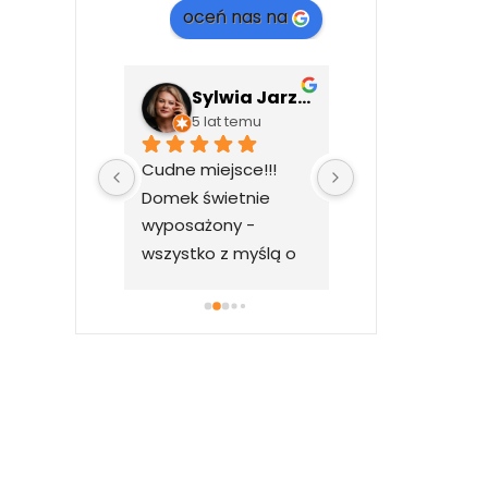
oceń nas na
Przemek Chądzyński
Sylwia Jarzyło
Ania An
ata temu
5 lat temu
5 lat temu
jsce. Super 
Cudne miejsce!!! 
Domek pięknie 
ściciele 
Domek świetnie 
urządzony, jest 
liwi.
wyposażony - 
nim wszystko co
wszystko z myślą o 
potrzeba a naw
gościach.
więcej 
.Widok 
przepiękny, nic n
zasłania 
gór.Właściciele 
przemili we 
wszystkim 
pomogą.Poleca
całego serca.